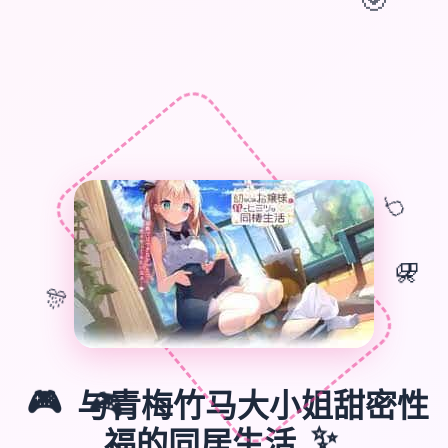
🎈
🎁
🎊
🎮
与青梅竹马大小姐甜密性
🎮
✨
福的同居生活