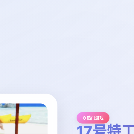
⌚ 热门游戏
17号特