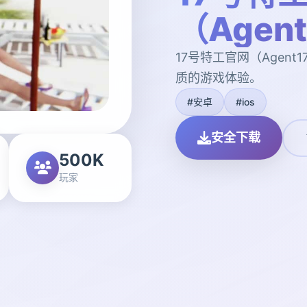
（Agen
17号特工官网（Agen
质的游戏体验。
#安卓
#ios
安全下载
500K
玩家