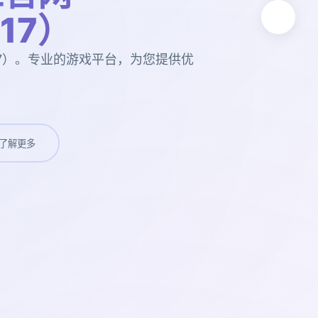
t17）
t17）。专业的游戏平台，为您提供优
了解更多