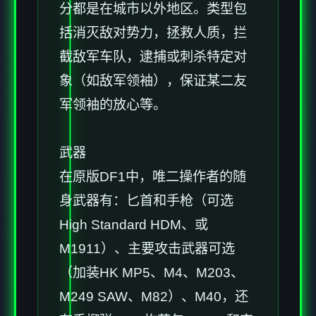
分都是在城市以外地区。类型包
括消灭敌对势力，拯救人质，拦
截敌军车队，逮捕或刺杀特定对
象（如敌军领袖），保证某二友
军领袖的放心等。
武器
在原版DF1中，唯二操作者的随
身武器有：匕首和手枪（可选
High Standard HDM、或
M1911）、主要攻击武器可选
（加装HK MP5、M4、M203、
M249 SAW、M82）、M40，还