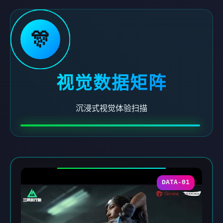
🎊
视觉数据矩阵
沉浸式视觉体验扫描
DATA-01