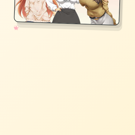
✧
♡
★
♥