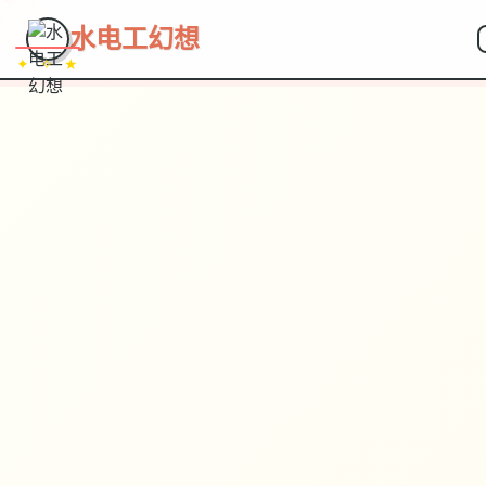
水电工幻想
✦ ✧ ★