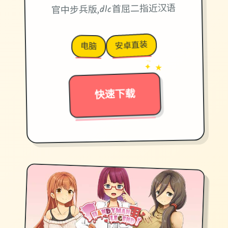
官中步兵版,dlc首屈二指近汉语
安卓直装
电脑
→
✦ ★
快速下载