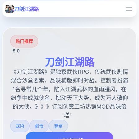
刀剑江湖路
热门推荐
5.0
刀剑江湖路
《刀剑江湖路》是独家武侠RPG，传统武侠剧情
混合沙盒要素，品味横版即时对战。控制者扮演
1名寻常几个年，陷入江湖武林的血雨腥风，在
纷争中成就侠名，搅动天下大势，成为万人敬仰
的大侠。》》》订阅创意工坊热销MOD品味倍
增！
武術
劇情
豐富