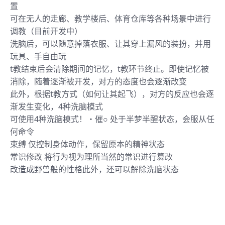
置
可在无人的走廊、教学楼后、体育仓库等各种场景中进行
调教（目前开发中）
洗脑后，可以随意掉落衣服、让其穿上漏风的装扮，并用
玩具、手自由玩
t教结束后会清除期间的记忆，t教环节终止。即使记忆被
消除，随着逐渐被开发，对方的态度也会逐渐改变
此外，根据t教方式（如何让其起飞），对方的反应也会逐
渐发生变化，4种洗脑模式
可使用4种洗脑模式！・催○ 处于半梦半醒状态，会服从任
何命令
束缚 仅控制身体动作，保留原本的精神状态
常识修改 将行为视为理所当然的常识进行篡改
改造成野兽般的性格此外，还可以解除洗脑状态