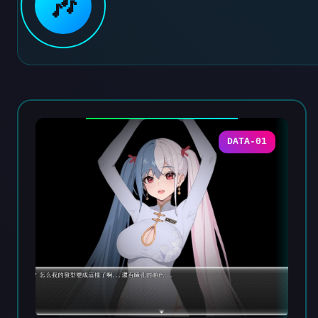
🎶
DATA-01