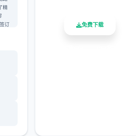
总下载量
用户评分
活跃用户
了精
缪
人签订
免费下载
，双
列惨
针对
安全下载
高速安装
完全免费
莉丝
客服支持
止这
这个