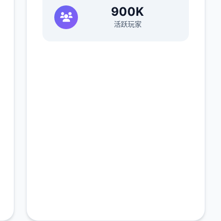
900K
活跃玩家