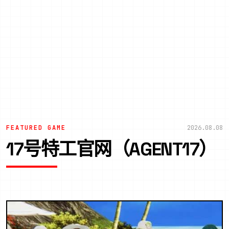
FEATURED GAME
2026.08.08
17号特工官网（AGENT17）