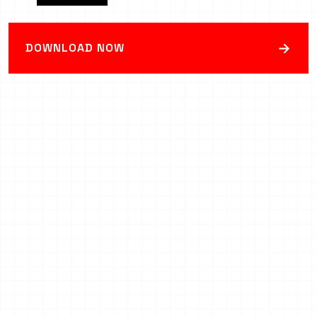
→
DOWNLOAD NOW