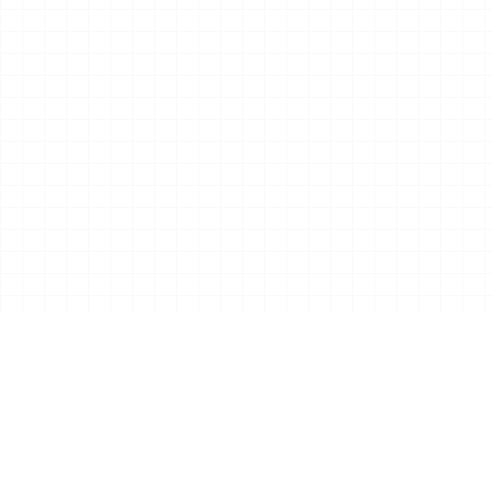
02
ABOUT THE GAME