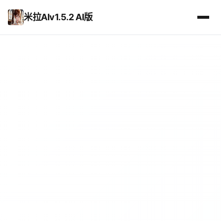
米拉AIv1.5.2 AI版