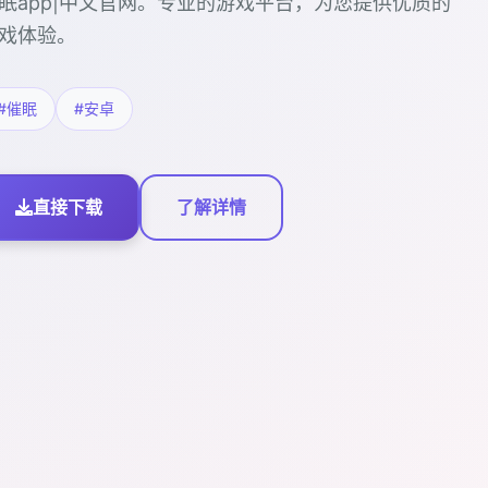
眠app|中文官网。专业的游戏平台，为您提供优质的
戏体验。
#催眠
#安卓
直接下载
了解详情