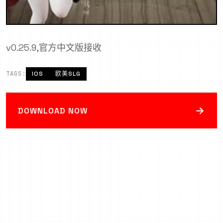
v0.25.9,官方中文版接收
TAGS:
IOS
欧美SLG
→
DOWNLOAD NOW