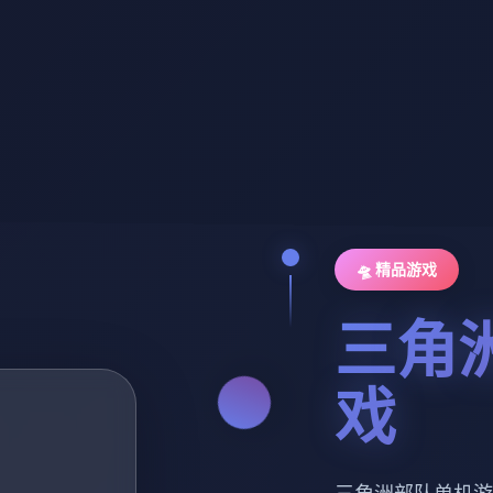
🛸 精品游戏
三角
戏