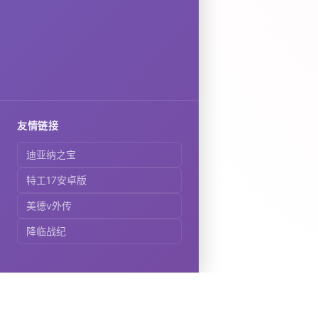
友情链接
迪亚纳之宝
特工17安卓版
美德v外传
降临战纪