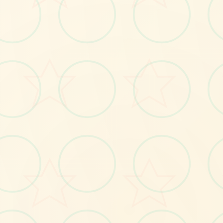
🧽
No.1