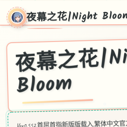
夜幕之花|Night Bloo
花|Nig
Blo
m
○
Ver0.552,首屈首指新版版载入,繁体中文