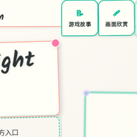
m
🩹
📝
♡
画面欣赏
游戏故事
夜
幕
之
ht
o
官方入口