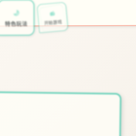
📻
🌙
开始游戏
特色玩法