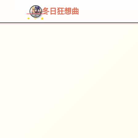
~~~
★
♡
✦
✧
♥
~
→
↗
冬日狂想曲
✦ ✧ ★