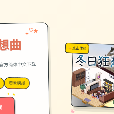
♡
✦
★
想曲
→
↗
点击体验
超棒！
,官方简体中文下载
恋爱模拟
→
✦ ★
载
✧
♡
★
♥