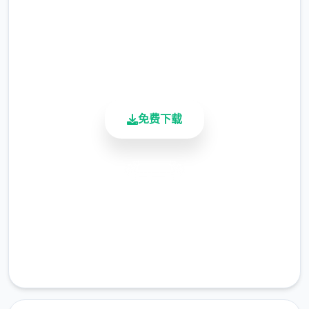
总下载量
要的话，您需要亲自制服这些极端分子，妥善
4.9/5
地处理这些危险物品。
用户评分
900K+
活跃用户
免费下载
安全下载
高速安装
完全免费
客服支持