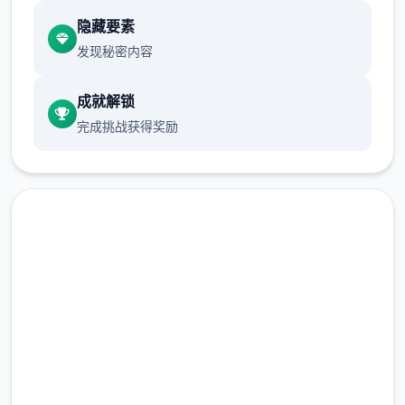
隐藏要素
发现秘密内容
成就解锁
完成挑战获得奖励
随着剧情的推进，您将会收获晋升至更高级别
的检查站的机会，但如此无数个来检查时的条
高速下载 帝国入境所
条框框也会逐渐增加。如果您想要维持稳定的
完整版游戏，免费体验
收入，那就必须眼尖心细，不放过文件上的任
何某个可疑之处。此外，无数个些极端分子还
2.3M+
会在入境时随身携带危险物品，所以如果有必