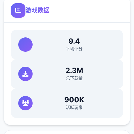
游戏数据
您也可以利用您的工资从旅行商人手中购买各
种能够提高检查效率的工具。无论是能瞬间检
测出违禁品的金属探测仪，还是能够降低旅客
们压力的焦虑缓解香水，都能为您的工作打开
9.4
无数个扇扇便利之门！
平均评分
2.3M
总下载量
900K
活跃玩家