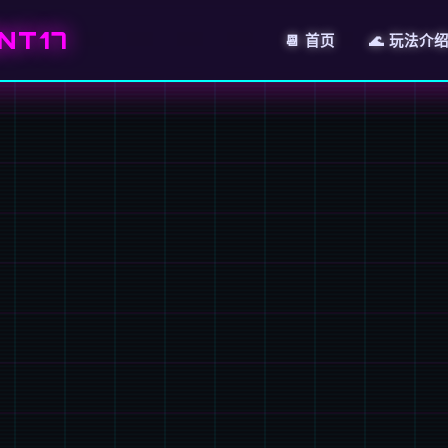
NT17
📆 首页
🌊 玩法介