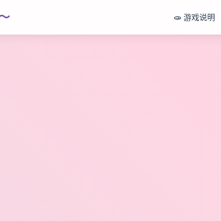
～
🧫 游戏说明