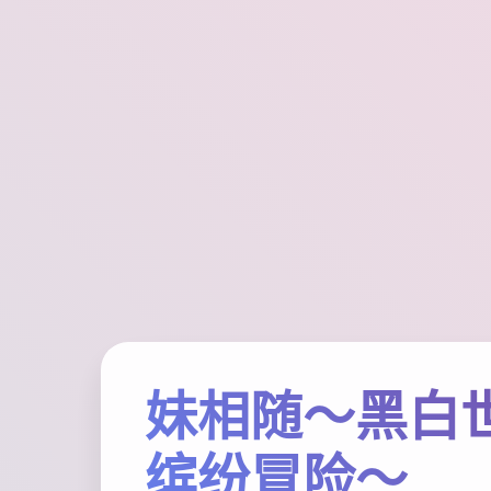
妹相随～黑白
缤纷冒险～