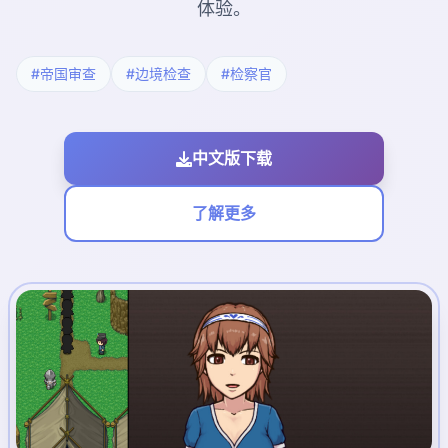
体验。
#帝国审查
#边境检查
#检察官
中文版下载
了解更多