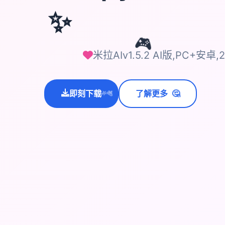
✨
🎮
米拉AIv1.5.2 AI版,PC+安卓,2.
🤔
即刻下载
了解更多
💫
✨
⭐