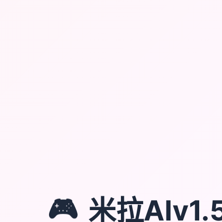
🎮
米拉AIv1.5