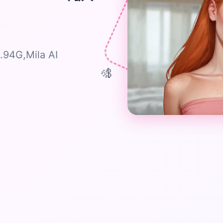
94G,Mila AI
🎊