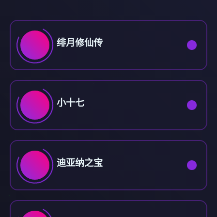
绯月修仙传
小十七
迪亚纳之宝