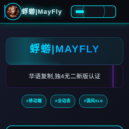
蜉蝣|MayFly
蜉蝣|MAYFLY
华语复制,独4无二新版认证
#移动端
#全动态
#国风SLG