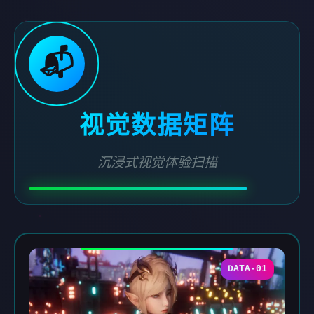
📬
视觉数据矩阵
沉浸式视觉体验扫描
DATA-01