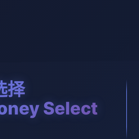
选择
ney Select