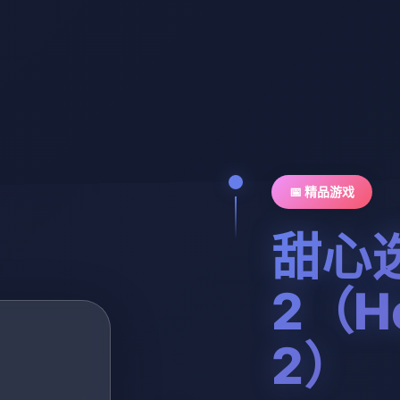
📅 精品游戏
甜心
2（Ho
2）