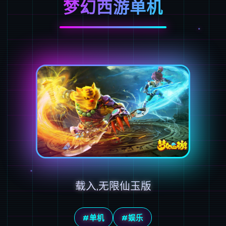
梦幻西游单机
载入,无限仙玉版
#单机
#娱乐