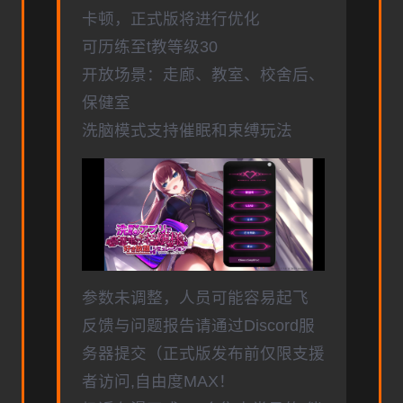
卡顿，正式版将进行优化
可历练至t教等级30
开放场景：走廊、教室、校舍后、
保健室
洗脑模式支持催眠和束缚玩法
参数未调整，人员可能容易起飞
反馈与问题报告请通过Discord服
务器提交（正式版发布前仅限支援
者访问,自由度MAX！