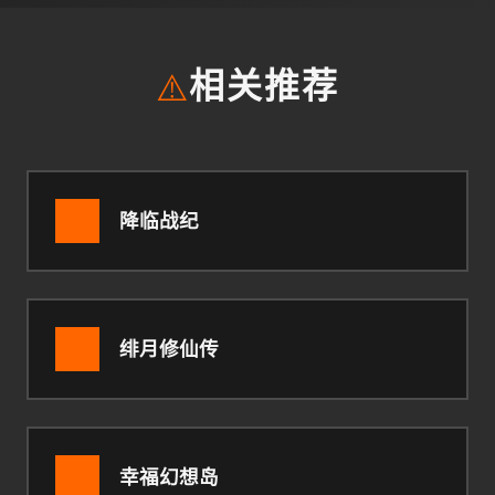
⚠️
相关推荐
降临战纪
绯月修仙传
幸福幻想岛