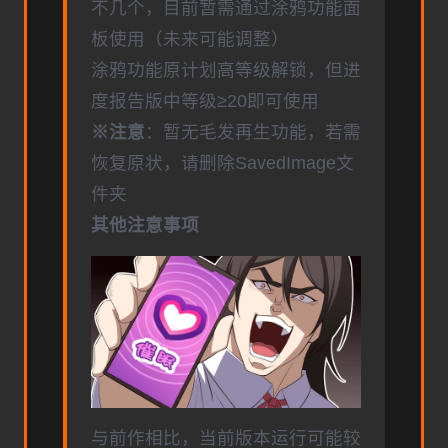
不几个，目前暂需通过涂鸦功能面
板使用（未来可能调整）
涂鸦功能原计划高等级解锁，但进
度报告版中等级≥20即可使用
※注意
：暂无毛发再生功能，若需
恢复原状，请删除SavedImage文
件夹
其他注意事项
与前作相比，当前版本运行可能较