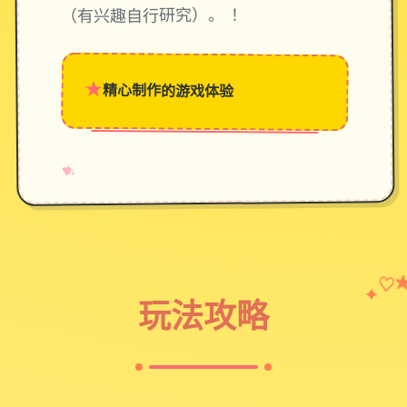
（有兴趣自行研究）。 ！
★
精心制作的游戏体验
→
✧
♥
♡
✦
玩法攻略