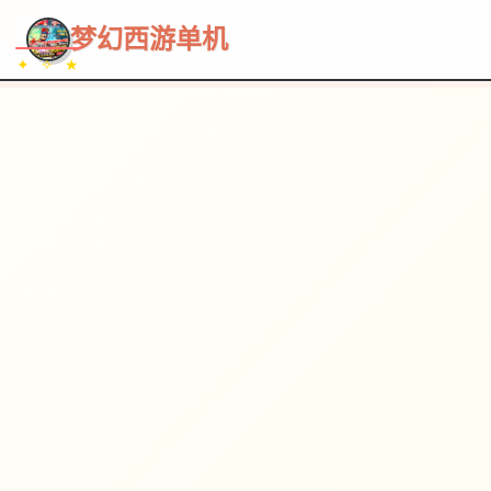
~~~
★
♡
✦
✧
♥
~
→
↗
梦幻西游单机
✦ ✧ ★