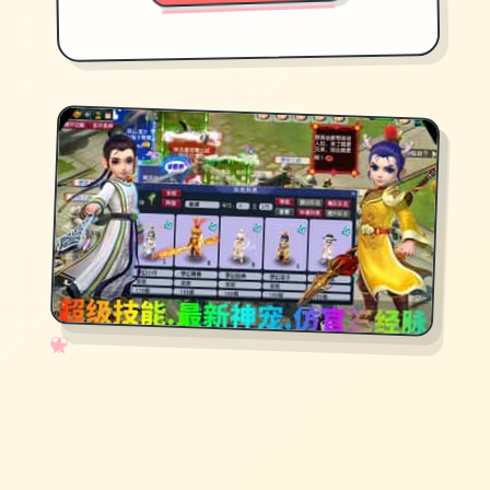
✧
♡
★
♥