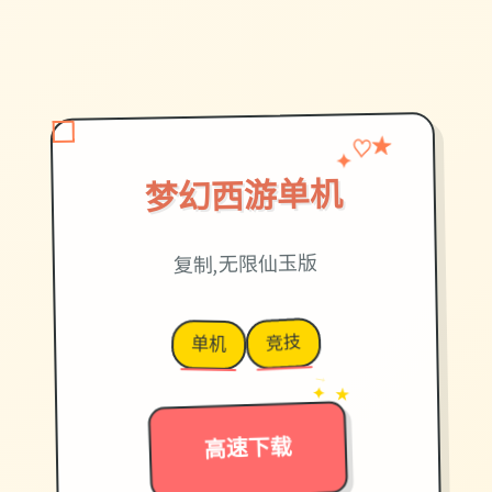
♡
✦
★
梦幻西游单机
复制,无限仙玉版
竞技
单机
→
✦ ★
高速下载