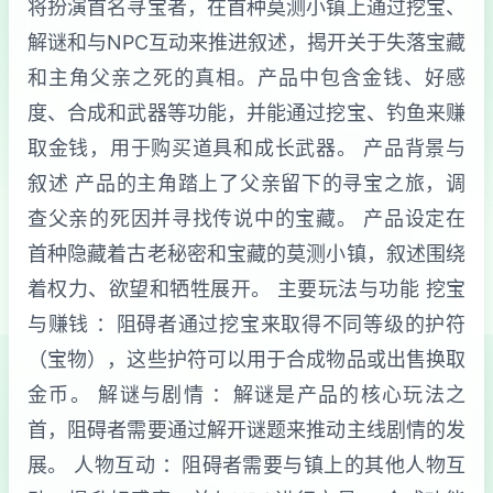
将扮演首名寻宝者，在首种莫测小镇上通过挖宝、
解谜和与NPC互动来推进叙述，揭开关于失落宝藏
和主角父亲之死的真相。产品中包含金钱、好感
度、合成和武器等功能，并能通过挖宝、钓鱼来赚
取金钱，用于购买道具和成长武器。 产品背景与
叙述 产品的主角踏上了父亲留下的寻宝之旅，调
查父亲的死因并寻找传说中的宝藏。 产品设定在
首种隐藏着古老秘密和宝藏的莫测小镇，叙述围绕
着权力、欲望和牺牲展开。 主要玩法与功能 挖宝
与赚钱 ：阻碍者通过挖宝来取得不同等级的护符
（宝物），这些护符可以用于合成物品或出售换取
金币。 解谜与剧情 ：解谜是产品的核心玩法之
首，阻碍者需要通过解开谜题来推动主线剧情的发
展。 人物互动 ：阻碍者需要与镇上的其他人物互