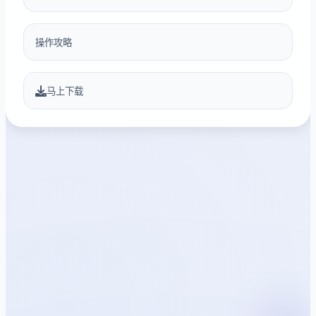
操作攻略
马上下载