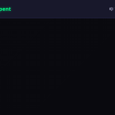
pent
🎼