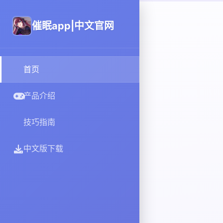
催眠app|中文官网
首页
产品介绍
技巧指南
中文版下载