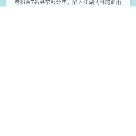
者扮演7名寻常部分年，陷入江湖武林的血雨
腥风，在纷争中成就侠名，搅动天下大势，
成为万人敬仰的大侠。》》》订阅创意工坊
热销MOD享受倍增！
免费畅玩无限制
实时在线更新