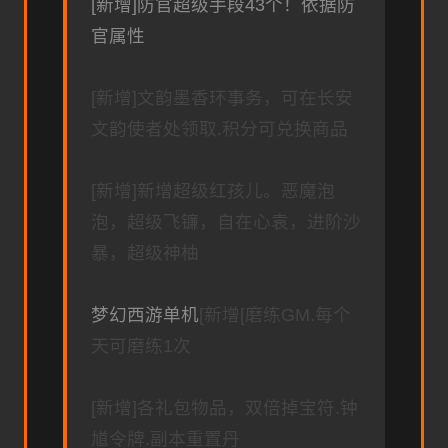
[新增]防官超级手段43个！依据防
官属性
[新增]文韵墨香环事务，可在长安
文韵使者处领取.积分可兑换商品
[新增]新增超级红孩儿。恶魔泡
泡，超级飞镰，自在心袁，进阶沙
暴，超级神柚
梦幻西游单机
[新增[磨练GM.每个
天可磨练1次
[新增]各礼包物品，双倍掉宝符.钟
馗令牌.副本重置丹