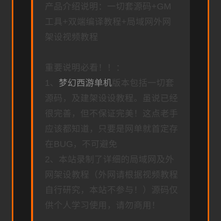
产品介绍说明：一切套源码+GM
工具+双端编译教程+局域网外网
架设视频教程
重要说明必看！！：
1、
梦幻西游单机
版本包括一切套
源码，及建架设设教程。虽说已经
很完善，但不保证完美！这点老手
应该都知道，只要是网单就首定存
在BUG，不可避免
2、本站录制了详细的局域网及外
网架设教程（外网请根据视频教程
自行研究，本站不参与！）源码仅
供个人学习使用，请勿商用！