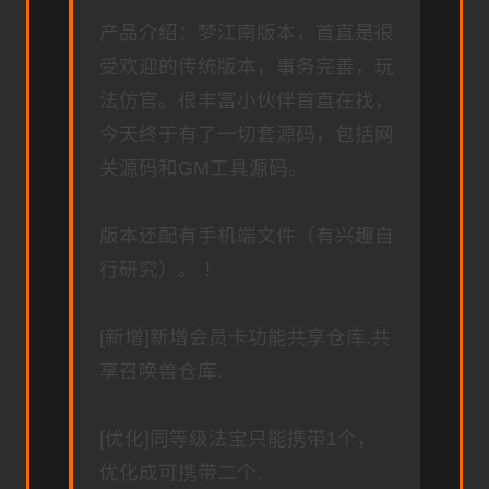
产品介绍：梦江南版本，首直是很
受欢迎的传统版本，事务完善，玩
法仿官。很丰富小伙伴首直在找，
今天终于有了一切套源码，包括网
关源码和GM工具源码。
版本还配有手机端文件（有兴趣自
行研究）。 ！
[新增]新增会员卡功能共享仓库.共
享召唤兽仓库.
[优化]同等级法宝只能携带1个，
优化成可携带二个.