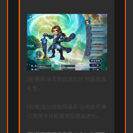
[新增[新增灵饰自选礼包.物品自选
礼包。
[新增]增加超级赐福系.召唤兽可通
过携带手段数量增加赐福进化。