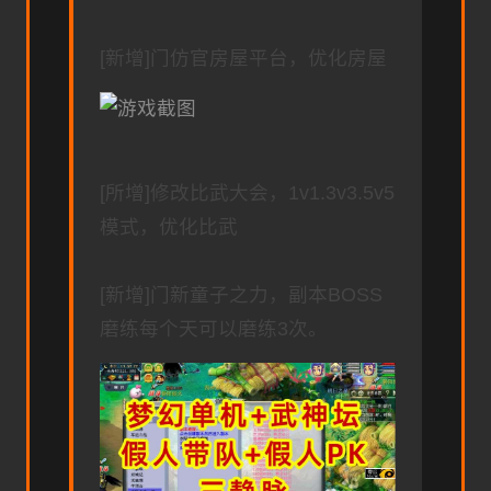
[新增]门仿官房屋平台，优化房屋
[所增]修改比武大会，1v1.3v3.5v5
模式，优化比武
[新增]门新童子之力，副本BOSS
磨练每个天可以磨练3次。