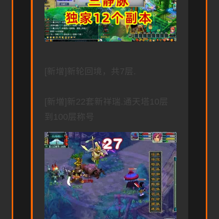
[新增]新轮回境，共7层.
[新増]新22套新祥瑞.通天塔10层
到100层称号