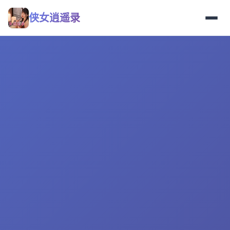
侠女逍遥录