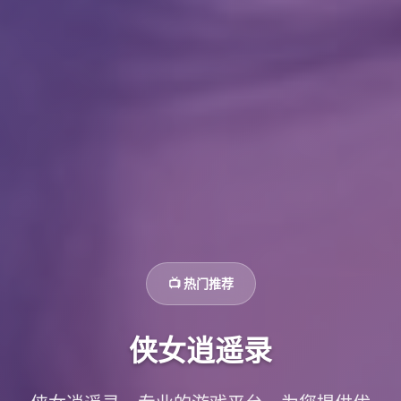
📺 热门推荐
侠女逍遥录