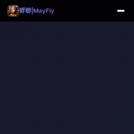
蜉蝣|MayFly