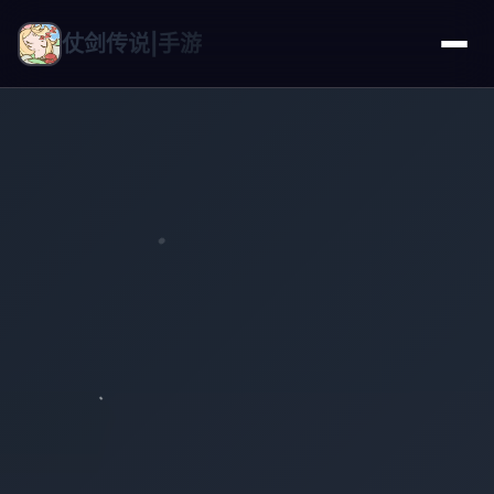
仗剑传说|手游