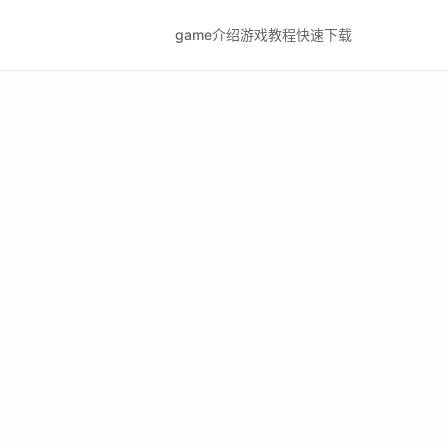
game介绍
游戏教程
快速下载