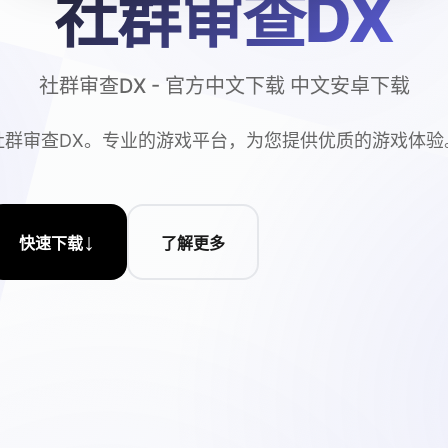
社群审查DX
社群审查DX - 官方中文下载 中文安卓下载
社群审查DX。专业的游戏平台，为您提供优质的游戏体验
↓
快速下载
了解更多