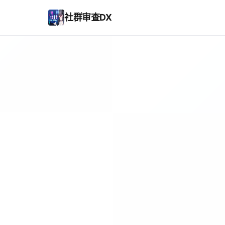
社群审查DX