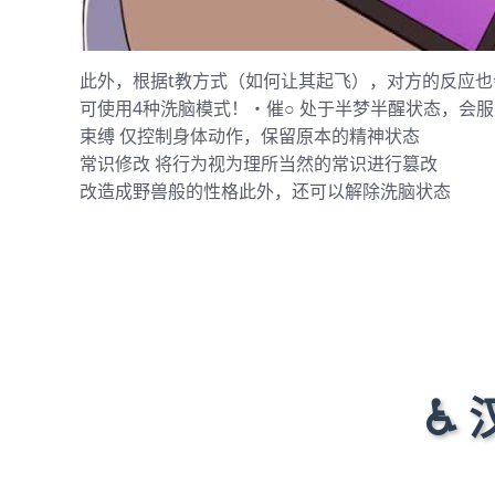
此外，根据t教方式（如何让其起飞），对方的反应也
可使用4种洗脑模式！・催○ 处于半梦半醒状态，会
束缚 仅控制身体动作，保留原本的精神状态
常识修改 将行为视为理所当然的常识进行篡改
改造成野兽般的性格此外，还可以解除洗脑状态
♿