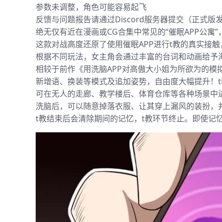
参数未调整，角色可能容易起飞
反馈与问题报告请通过Discord服务器提交（正式版
绝无仅有近在漫画或CG合集中常见的“催眠APP公寓
这款对战高度还原了使用催眠APP进行t教的真实接
根据不同玩法，女主角会通过丰富的台词和动画给予
相较于前作《用洗脑APP对高傲大小姐为所欲为的模
新增语、换装等模式及追加姿势，自由度大幅提升！t
可在无人的走廊、教学楼后、体育仓库等各种场景中
洗脑后，可以随意掉落衣服、让其穿上漏风的装扮，
t教结束后会清除期间的记忆，t教环节终止。即使记