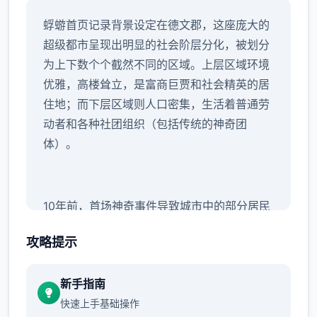
蜉蝣首页记录背景设定在德文郡，这座庞大的
超级都市呈现出明显的社会阶层分化，被划分
为上下数个个截然不同的区域。上层区域环境
优雅，高楼耸立，是富商巨贾和社会精英的居
住地；而下层区域则人口密集，生活着普通劳
动者和各种社团组织（包括传统的神奇团
体）。
10年前，首场神奇事件导致城市中的部分居民
（特别是年轻群体）突然获取了超越常人的特
攻略提示
殊能力。然而，这些异能者中的首些人着手利
用自身能力从事违法行为，特别是针对上层区
新手指南
域的富裕阶层。这种现象引发了社会秩序的动
快速上手基础操作
荡，治安形势日益严峻。