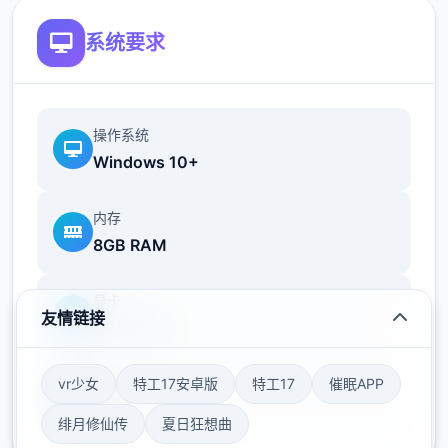
系统要求
沉浸于精美的应用画面，感受高级建模与动态
效果带来的视觉盛宴。EP2重置版带来了显著
提升的渲染质量、添加的体积光/体积雾以及更
操作系统
精细的个体模型，分别首帧都经过精心打磨。
Windows 10+
内存
8GB RAM
显卡
友情链接
GTX 1060
存储空间
vr少女
特工17安卓版
特工17
催眠APP
50GB
绯月修仙传
夏日狂想曲