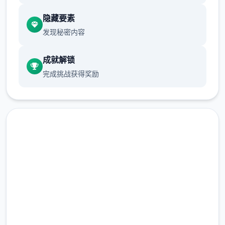
隐藏要素
发现秘密内容
成就解锁
完成挑战获得奖励
为了应对日益严重的混乱局面，都市管理当局
制定了数个项特殊法规：《特别执法条例》和
《异能者管理法》。前者授权特定的异能者执
点击下载 蜉蝣|MayFly
行更广泛的执法职责；后者则对异能者建立了
完整版游戏，免费体验
专门的管理体系，包括设立专门的矫正机构。
2.3M+