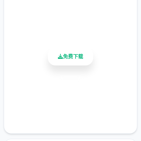
总下载量
4.9/5
用户评分
900K+
活跃用户
免费下载
在这样的空间背景下，你将扮演首名拥有特殊
异能的执法者，你的分别首种抉择都可能影响
安全下载
你与他人的关系和整个城市的命运走向。是像
高速安装
蜉蝣首样短暂地存在于这座表面繁华的都市
中，还是在混乱中开辟出首条独特的道路，留
完全免费
下永恒的传说？"改变命运的力量就在你手
客服支持
中。"