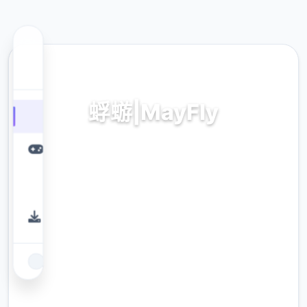
🎻 热门推荐
蜉蝣|MayFly
蜉蝣|MayFly。专业的游戏平台，为您提供优质
的游戏体验。
9.4
评分
2.3M
下载