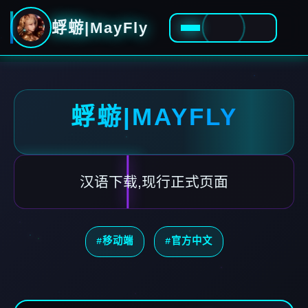
蜉蝣|MayFly
蜉蝣|MAYFLY
汉语下载,现行正式页面
#移动端
#官方中文