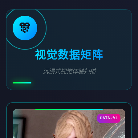
🎊
视觉数据矩阵
沉浸式视觉体验扫描
DATA-01