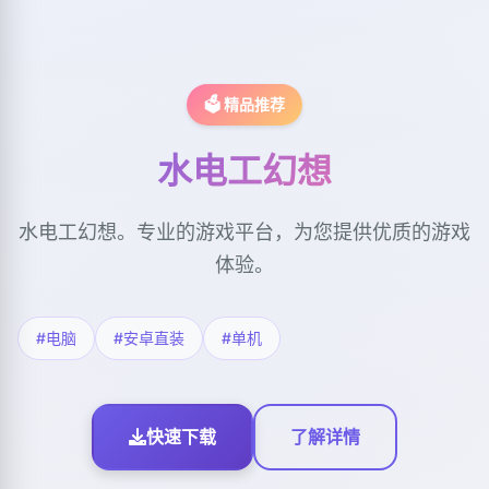
🗳️ 精品推荐
水电工幻想
水电工幻想。专业的游戏平台，为您提供优质的游戏
体验。
#电脑
#安卓直装
#单机
快速下载
了解详情