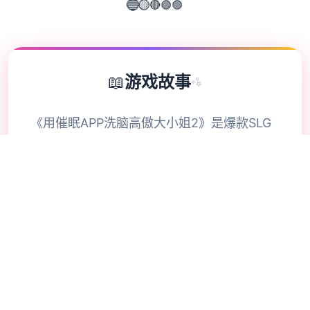
🟢
🟣
🔴
🟡
🔵
📖
游戏故事
✨
《用催眠APP洗脑高傲大小姐2》是爆款SLG
的续作，操作者通过策略性选择影响单位关
系。本次更新扩展了校园场景的交互逻辑，新
增的“社团活动”事件链解锁隐藏剧情。动态演
出采用Spine2D技术，表情变化与肢体动作细
腻度提升40%-催眠APP2。