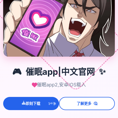
🎮
✨
🎮
催眠app|中文官网
催眠app2,安卓IOS载入
💫
✨
🤔
即刻下载
了解更多
⭐