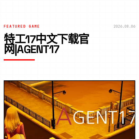
FEATURED GAME
2026.08.06
特工17中文下载官
网|AGENT17