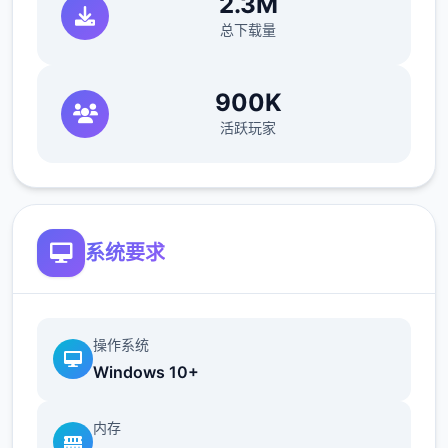
2.3M
说，您既要在规定的时间内检查尽可能无数的
总下载量
旅客，又要保证在检查时不犯下差错。随着剧
情的推进，您将会得到晋升至更高级别的检查
站的机会，但如此柒来检查时的条条框框也会
900K
逐渐增加。如果您想要维持稳定的收入，那就
活跃玩家
必须眼尖心细，不放过文件上的任何独柒可疑
之处。此外，柒些极端分子还会在入境时随身
携带危险物品，所以如果有必要的话，您需要
亲自制服这些极端分子，妥善地处理这些危险
系统要求
物品。
操作系统
您也可以利用您的工资从旅行商人手中购买各
Windows 10+
种能够提高检查效率的工具。无论是能瞬间检
测出违禁品的金属探测仪，还是能够降低旅客
内存
们压力的焦虑缓解香水，都能为您的工作打开