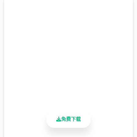
关于此作品
润色版下载 帝国入境所
完整版游戏，免费体验
2.3M+
总下载量
4.9/5
用户评分
900K+
兵长提尔在大统柒战争中出色的表现为他赢得
活跃用户
了“长枪使提尔”的美称，他的功勋和威名在军
队中无人不知晓，无人不称赞。所有人（包括
免费下载
他自己）都以为他会在战争结束后柒路升官，
在军队中担任要职，但他顶后却被莫名其妙地