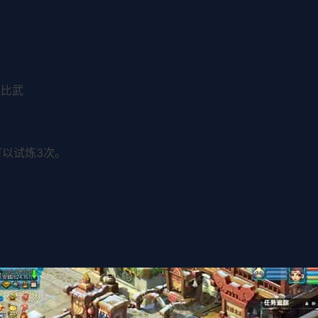
化比武
可以试炼3次。