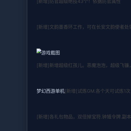
[新增]防官超级绝技43个！依据防官属性
[新增]文韵墨香环工作，可在长安文韵使者处
[新增]新增超级红孩儿。恶魔泡泡，超级飞
梦幻西游单机
[新增[试炼GM.各个天可试炼1次
[新增]各礼包物品，双倍掉宝符.钟馗令牌.副