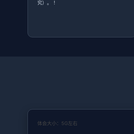
究）。 ！
体会大小：5G左右