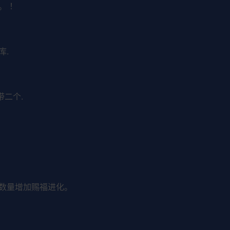
。 ！
库.
带二个.
技数量增加赐福进化。