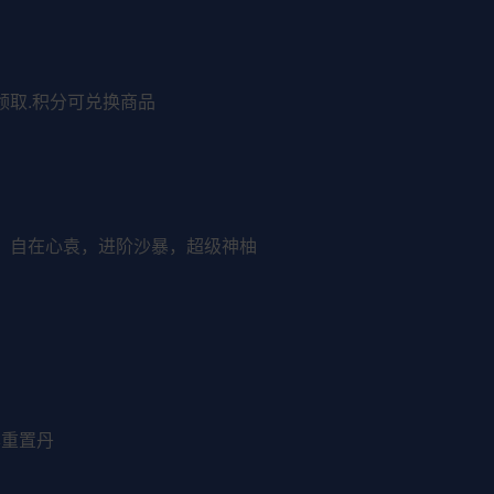
领取.积分可兑换商品
镰，自在心袁，进阶沙暴，超级神柚
本重置丹