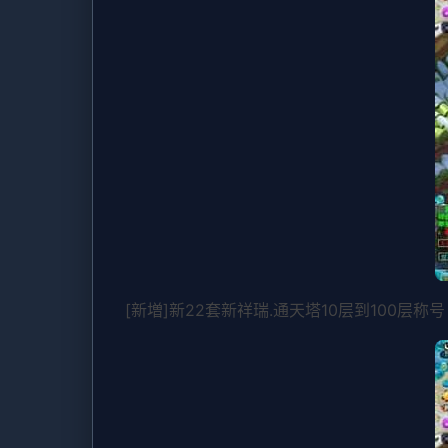
[新増]新22套新祥瑞.通天塔10层到100层称号