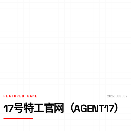
FEATURED GAME
2026.08.07
17号特工官网（AGENT17）