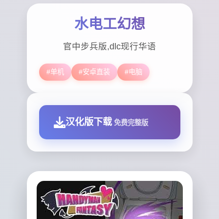
水电工幻想
官中步兵版,dlc现行华语
#单机
#安卓直装
#电脑
汉化版下载
免费完整版