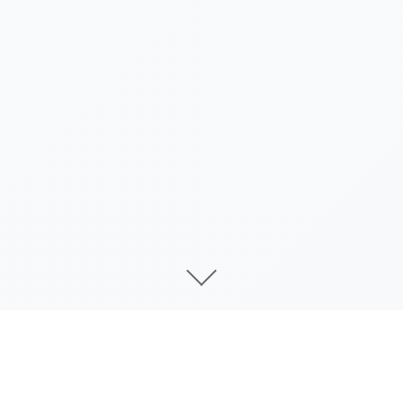
galGame介绍