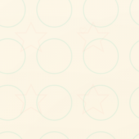
♡
No.1