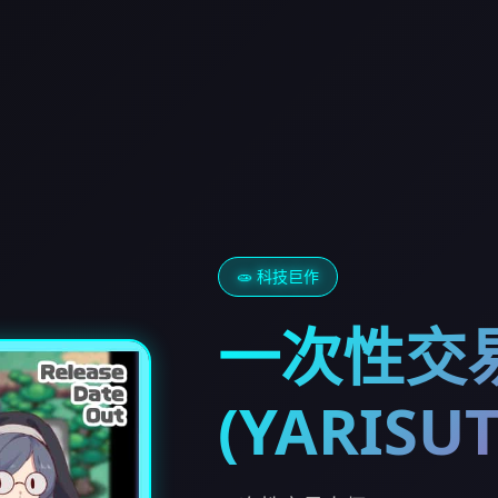
🧫 科技巨作
一次性交
(YARISU