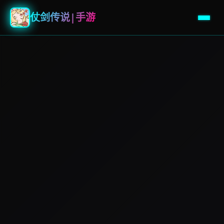
仗剑传说|手游